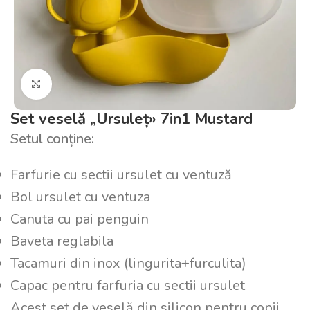
Click pentru a mări
Set veselă „Ursuleț» 7in1 Mustard
Setul conține:
Farfurie cu sectii ursulet cu ventuză
Bol ursulet cu ventuza
Canuta cu pai penguin
Baveta reglabila
Tacamuri din inox (lingurita+furculita)
Capac pentru farfuria cu sectii ursulet
Acest set de veselă din silicon pentru copii