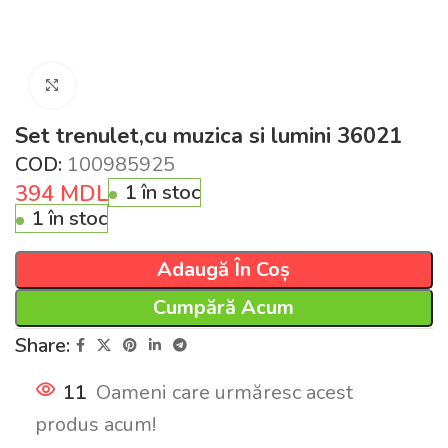
Click pentru a mări
Set trenulet,cu muzica si lumini 36021
COD:
100985925
394
MDL
1 în stoc
1 în stoc
Adaugă În Coș
Cumpără Acum
Share:
11
Oameni care urmăresc acest
produs acum!