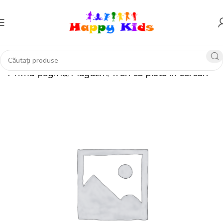
Prima pagină
Magazin
Tren cu pista in cercuri