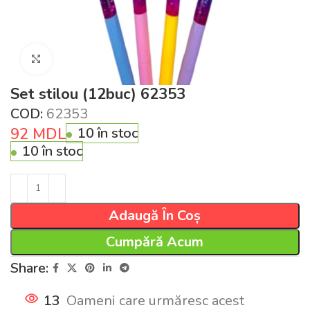
Click pentru a mări
Set stilou (12buc) 62353
COD:
62353
92
MDL
10 în stoc
10 în stoc
Adaugă În Coș
Cumpără Acum
Share:
13
Oameni care urmăresc acest