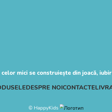
 celor mici se construiește din joacă, iubire
ODUSELE
DESPRE NOI
CONTACTE
LIVR
© HappyKids