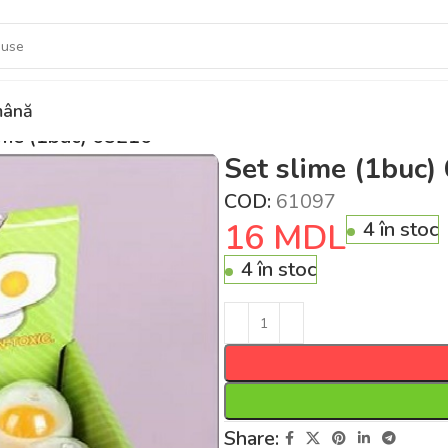
ână
ime (1buc) 65216
Set slime (1buc)
COD:
61097
16
MDL
4 în stoc
4 în stoc
Share: