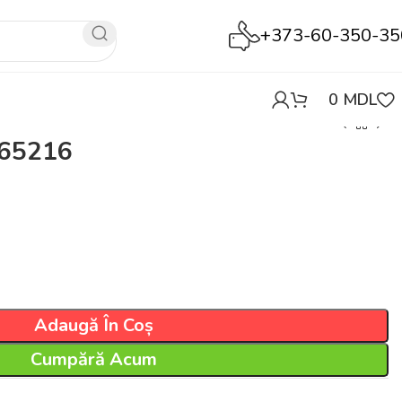
+373-60-350-35
0
MDL
 65216
Adaugă În Coș
Cumpără Acum