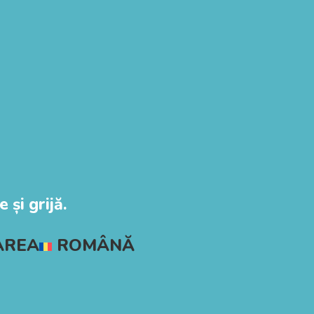
 și grijă.
AREA
ROMÂNĂ