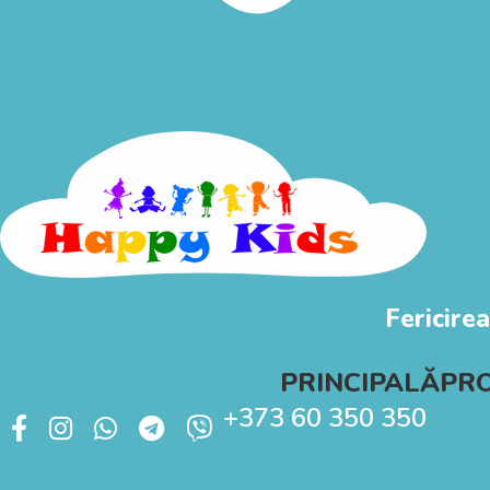
Fericirea
PRINCIPALĂ
PR
+373 60 350 350