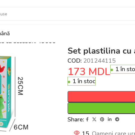
ână
ina cu accesorii 49606
Set plastilina cu
COD:
201244115
173
MDL
1 în st
1 în stoc
Share:
15
Oameni care ur