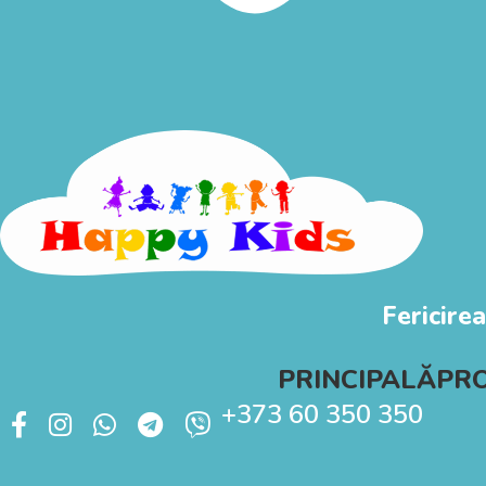
Fericirea
PRINCIPALĂ
PR
+373 60 350 350