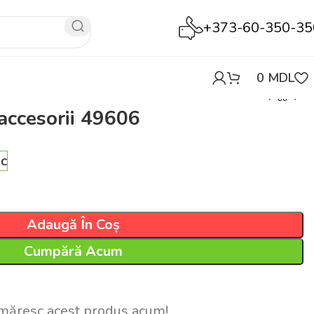
+373-60-350-35
0
MDL
 accesorii 49606
oc
Adaugă În Coș
Cumpără Acum
măresc acest produs acum!