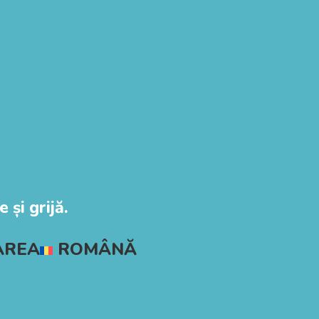
 și grijă.
AREA
ROMÂNĂ