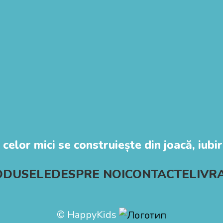
 celor mici se construiește din joacă, iubire
ODUSELE
DESPRE NOI
CONTACTE
LIVR
© HappyKids