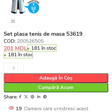
Click pentru a mări
Set plasa tenis de masa 53619
COD:
200526505
201
MDL
181 în stoc
181 în stoc
Adaugă În Coș
Cumpără Acum
Share:
19
Oameni care urmăresc acest