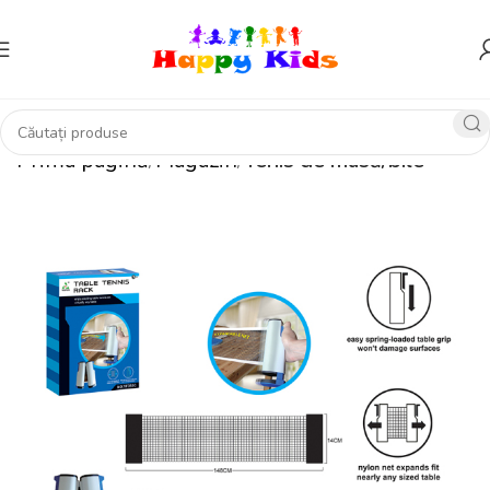
Prima pagină
Magazin
Tenis de masă/bile