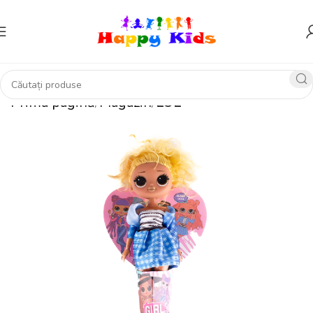
Prima pagină
Magazin
LOL