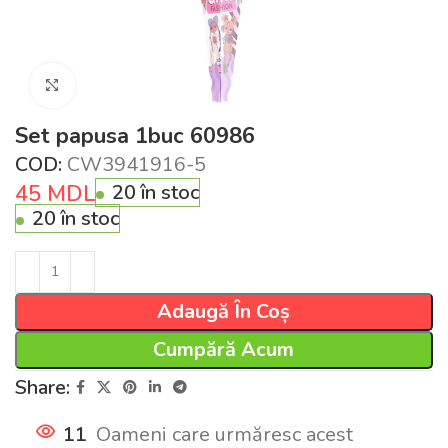
Click pentru a mări
Set papusa 1buc 60986
COD:
CW3941916-5
45
MDL
20 în stoc
20 în stoc
Adaugă În Coș
Cumpără Acum
Share:
11
Oameni care urmăresc acest