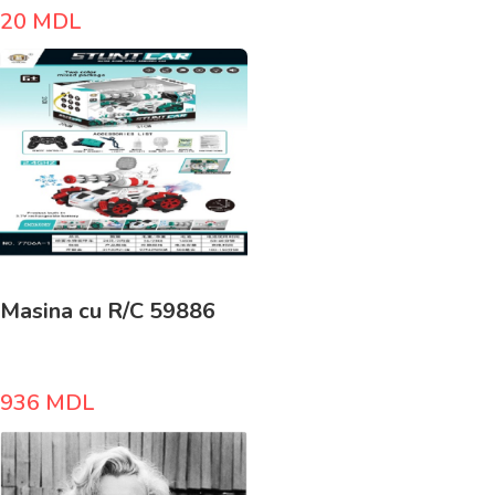
20
MDL
Masina cu R/C 59886
936
MDL