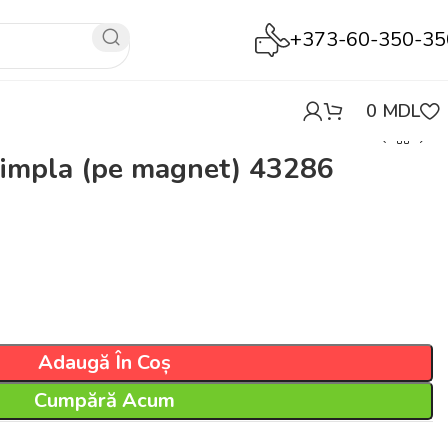
+373-60-350-35
0
MDL
simpla (pe magnet) 43286
Adaugă În Coș
Cumpără Acum