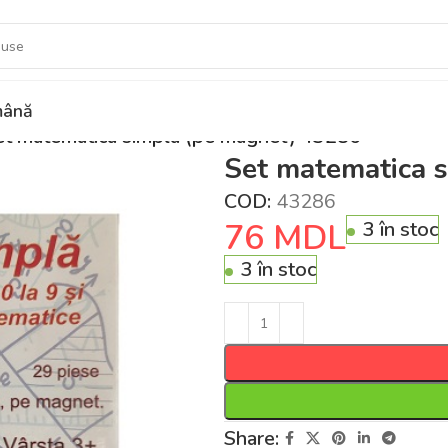
ână
et matematica simpla (pe magnet) 43286
Set matematica 
COD:
43286
76
MDL
3 în stoc
3 în stoc
Share: