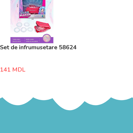
Set de infrumusetare 58624
141
MDL