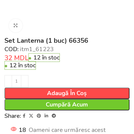
Click pentru a mări
Set Lanterna (1 buc) 66356
COD:
itm1_61223
32
MDL
12 în stoc
12 în stoc
Adaugă În Coș
Cumpără Acum
Share:
18
Oameni care urmăresc acest