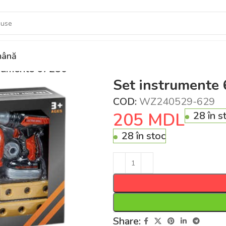
ână
trumente 67250
Set instrumente
COD:
WZ240529-629
205
MDL
28 în s
28 în stoc
Share: