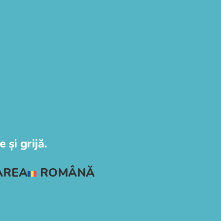
 și grijă.
AREA
ROMÂNĂ