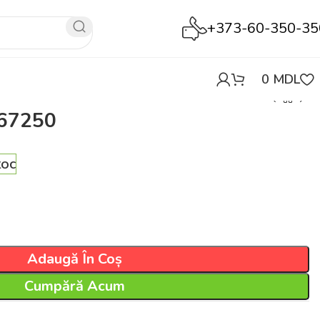
+373-60-350-35
0
MDL
 67250
toc
Adaugă În Coș
Cumpără Acum