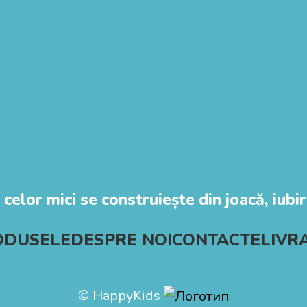
 celor mici se construiește din joacă, iubire
ODUSELE
DESPRE NOI
CONTACTE
LIVR
© HappyKids