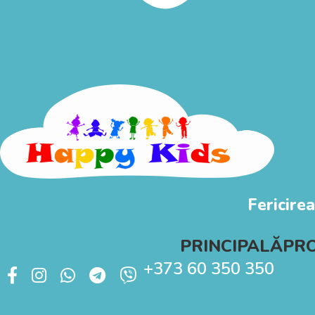
Fericirea
PRINCIPALĂ
PR
+373 60 350 350