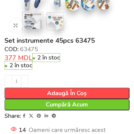
Click pentru a mări
Set instrumente 45pcs 63475
COD:
63475
377
MDL
2 în stoc
2 în stoc
Adaugă În Coș
Cumpără Acum
Share:
14
Oameni care urmăresc acest