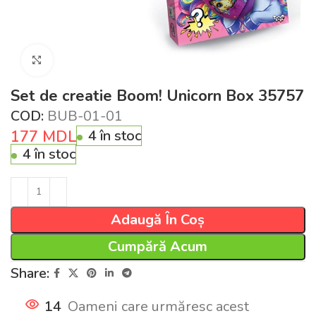
Click pentru a mări
Set de creatie Boom! Unicorn Box 35757
COD:
BUB-01-01
177
MDL
4 în stoc
4 în stoc
Adaugă În Coș
Cumpără Acum
Share:
14
Oameni care urmăresc acest