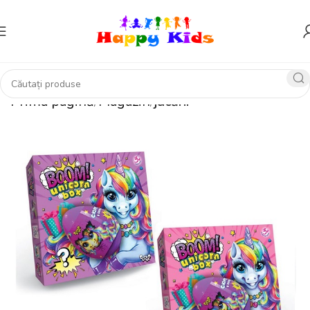
Prima pagină
Magazin
jucării