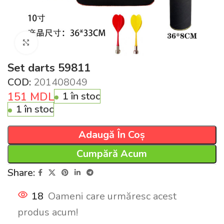
Click pentru a mări
Set darts 59811
COD:
201408049
151
MDL
1 în stoc
1 în stoc
Adaugă În Coș
Cumpără Acum
Share:
18
Oameni care urmăresc acest
produs acum!