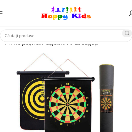
Prima pagină
Magazin
Tir cu săgeți