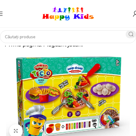
Prima pagină
Magazin
jucării
Click pentru a mări