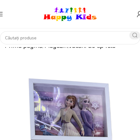
Prima pagină
Magazin
Jucării de tip fals