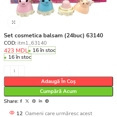
Click pentru a mări
Set cosmetica balsam (24buc) 63140
COD:
itm1_63140
423
MDL
16 în stoc
16 în stoc
Adaugă În Coș
Cumpără Acum
Share:
12
Oameni care urmăresc acest