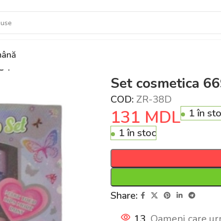
ână
934
Set cosmetica 6
COD:
ZR-38D
131
MDL
1 în st
1 în stoc
Share:
13
Oameni care ur