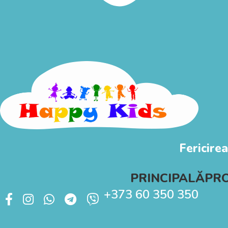
Fericirea
PRINCIPALĂ
PR
+373 60 350 350