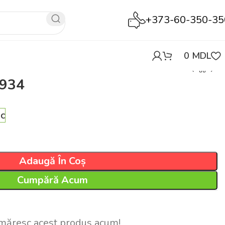
+373-60-350-35
0
MDL
6934
oc
Adaugă În Coș
Cumpără Acum
măresc acest produs acum!