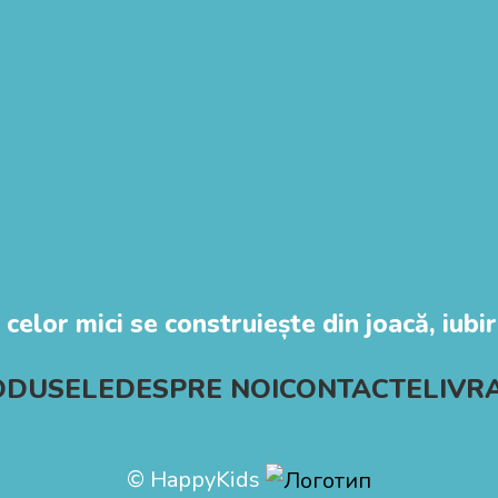
 celor mici se construiește din joacă, iubire
ODUSELE
DESPRE NOI
CONTACTE
LIVR
© HappyKids