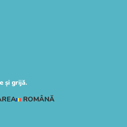
 și grijă.
AREA
ROMÂNĂ