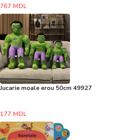
767
MDL
Jucarie moale erou 50cm 49927
177
MDL