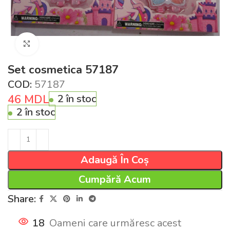
Click pentru a mări
Set cosmetica 57187
COD:
57187
46
MDL
2 în stoc
2 în stoc
Adaugă În Coș
Cumpără Acum
Share:
18
Oameni care urmăresc acest