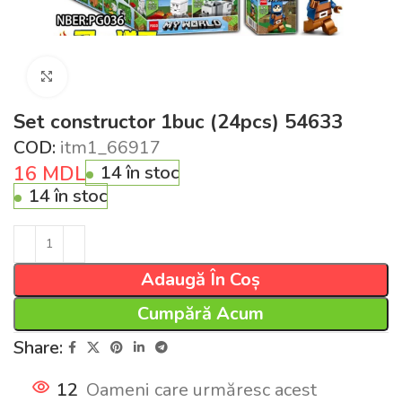
Click pentru a mări
Set constructor 1buc (24pcs) 54633
COD:
itm1_66917
16
MDL
14 în stoc
14 în stoc
Adaugă În Coș
Cumpără Acum
Share:
12
Oameni care urmăresc acest