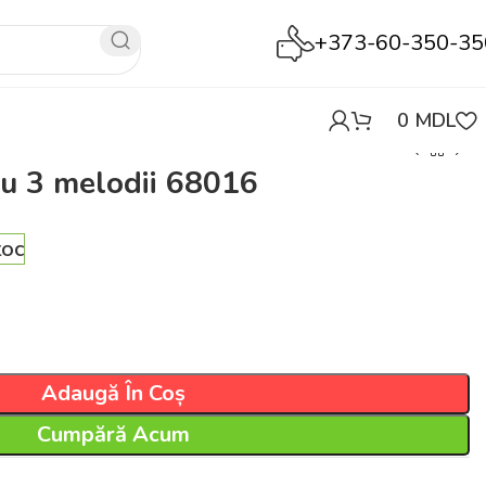
+373-60-350-35
0
MDL
 cu 3 melodii 68016
toc
Adaugă În Coș
Cumpără Acum