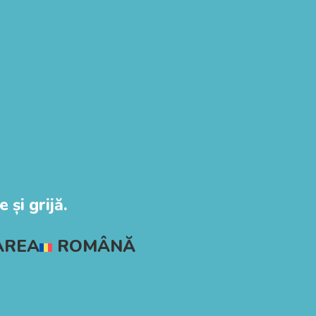
 și grijă.
AREA
ROMÂNĂ