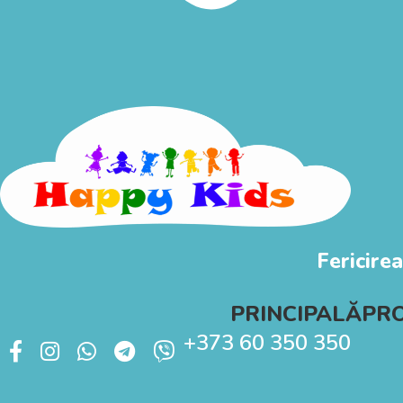
Fericirea
PRINCIPALĂ
PR
+373 60 350 350