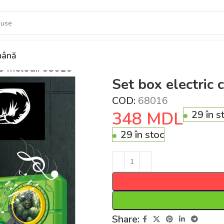
ână
 3 melodii 68016
Set box electric
COD:
68016
348
MDL
29 în s
29 în stoc
Share: