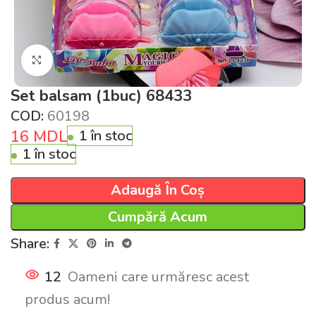
Click pentru a mări
Set balsam (1buc) 68433
COD:
60198
16
MDL
1 în stoc
1 în stoc
Adaugă În Coș
Cumpără Acum
Share:
12
Oameni care urmăresc acest
produs acum!