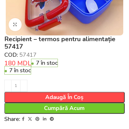
Click pentru a mări
Recipient – termos pentru alimentație
57417
COD:
57417
180
MDL
7 în stoc
7 în stoc
Adaugă În Coș
Cumpără Acum
Share: