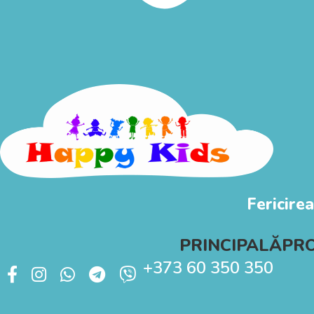
Fericirea
PRINCIPALĂ
PR
+373 60 350 350