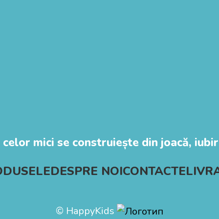
 celor mici se construiește din joacă, iubire
ODUSELE
DESPRE NOI
CONTACTE
LIVR
© HappyKids