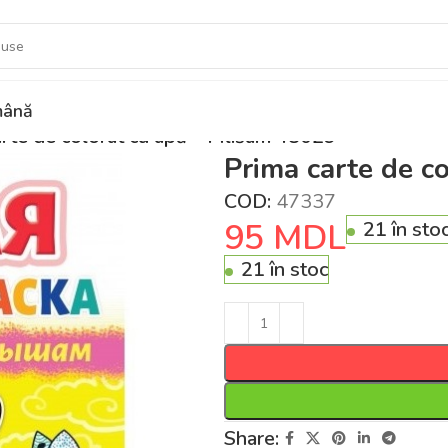
ână
arte de colorat cu apă – Mlišam 48029
Prima carte de c
COD:
47337
95
MDL
21 în sto
21 în stoc
Share: