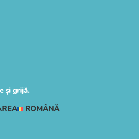
 și grijă.
AREA
ROMÂNĂ