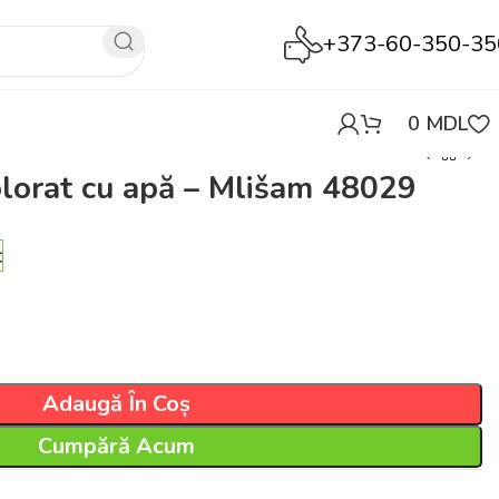
+373-60-350-35
0
MDL
olorat cu apă – Mlišam 48029
c
Adaugă În Coș
Cumpără Acum