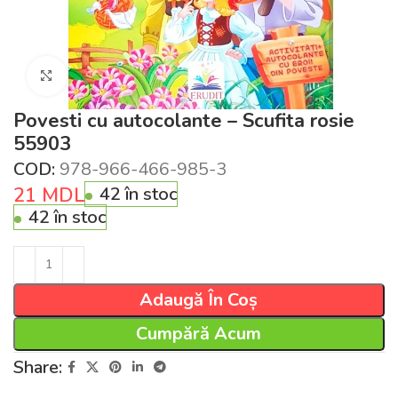
Click pentru a mări
Povesti cu autocolante – Scufita rosie
55903
COD:
978-966-466-985-3
21
MDL
42 în stoc
42 în stoc
Adaugă În Coș
Cumpără Acum
Share: