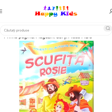
Prima pagină
Magazin
Cărți
Atlas ABC