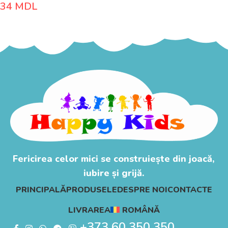
34
MDL
Fericirea celor mici se construiește din joacă,
iubire și grijă.
PRINCIPALĂ
PRODUSELE
DESPRE NOI
CONTACTE
LIVRAREA
ROMÂNĂ
+373 60 350 350