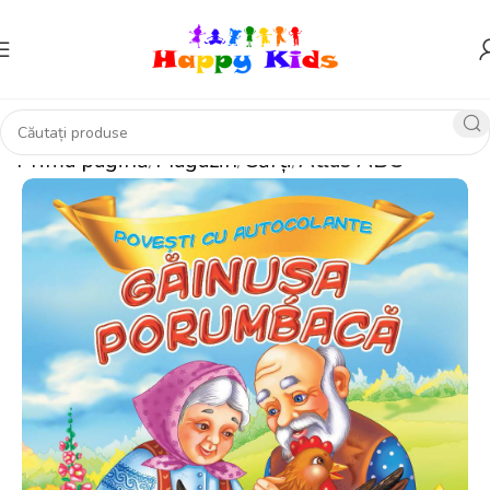
Prima pagină
Magazin
Cărți
Atlas ABC