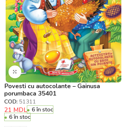
Click pentru a mări
Povesti cu autocolante – Gainusa
porumbaca 35401
COD:
51311
21
MDL
6 în stoc
6 în stoc