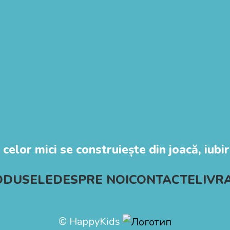
 celor mici se construiește din joacă, iubire
ODUSELE
DESPRE NOI
CONTACTE
LIVR
© HappyKids