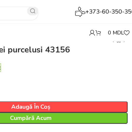
+373-60-350-35
0
MDL
rei purcelusi 43156
c
Adaugă În Coș
Cumpără Acum