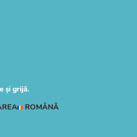
 și grijă.
AREA
ROMÂNĂ