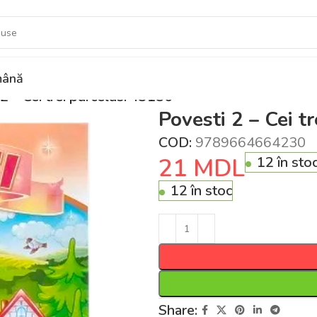
ână
2 – Cei trei purcelusi 43156
Povesti 2 – Cei t
COD:
9789664664230
21
MDL
12 în sto
12 în stoc
Share: