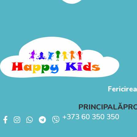
Fericirea
PRINCIPALĂ
PR
+373 60 350 350