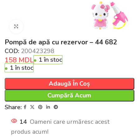
Click pentru a mări
Pompă de apă cu rezervor – 44 682
COD:
200423298
158
MDL
1 în stoc
1 în stoc
Adaugă În Coș
Cumpără Acum
Share:
14
Oameni care urmăresc acest
produs acum!