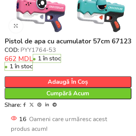
Click pentru a mări
Pistol de apa cu acumulator 57cm 67123
COD:
PYY1764-53
662
MDL
1 în stoc
1 în stoc
Adaugă În Coș
Cumpără Acum
Share:
16
Oameni care urmăresc acest
produs acum!