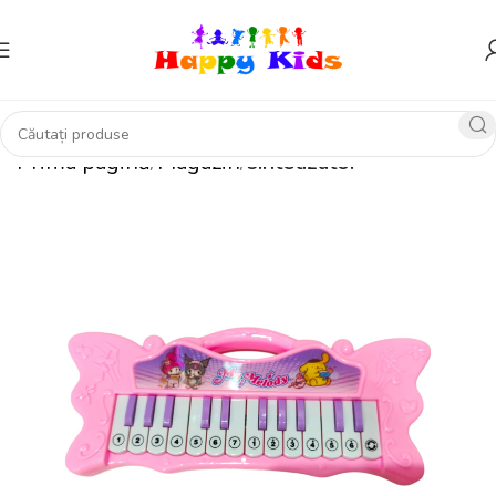
Prima pagină
Magazin
sintetizator