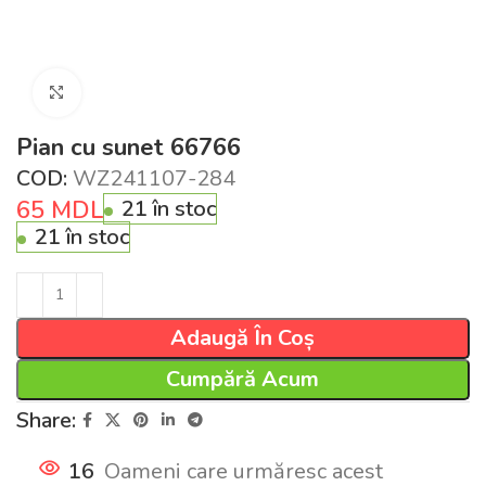
Click pentru a mări
Pian cu sunet 66766
COD:
WZ241107-284
65
MDL
21 în stoc
21 în stoc
Adaugă În Coș
Cumpără Acum
Share:
16
Oameni care urmăresc acest