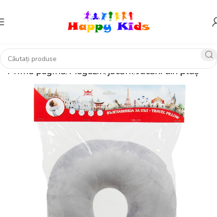
Prima pagină
Magazin
jucării
Jucării din pluș