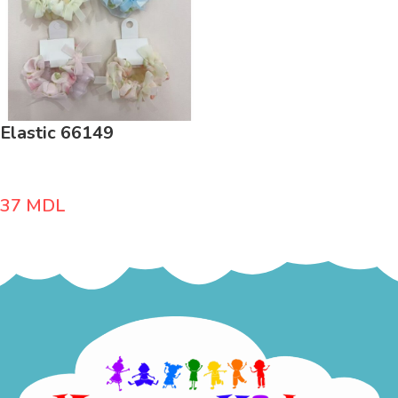
Elastic 66149
37
MDL