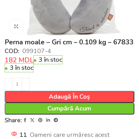
Click pentru a mări
Perna moale – Gri cm – 0.109 kg – 67833
COD:
099107-4
182
MDL
3 în stoc
3 în stoc
Adaugă În Coș
Cumpără Acum
Share:
11
Oameni care urmăresc acest