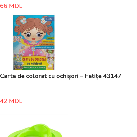
66
MDL
Carte de colorat cu ochișori – Fetițe 43147
42
MDL