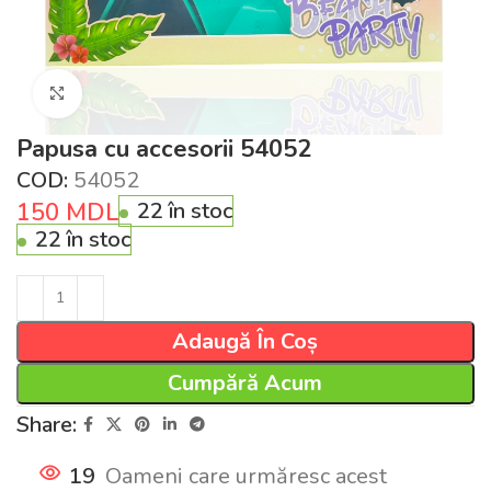
Click pentru a mări
Papusa cu accesorii 54052
COD:
54052
150
MDL
22 în stoc
22 în stoc
Adaugă În Coș
Cumpără Acum
Share:
19
Oameni care urmăresc acest