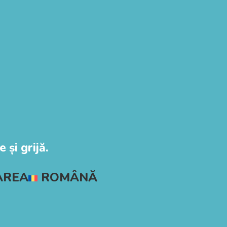
 și grijă.
AREA
ROMÂNĂ