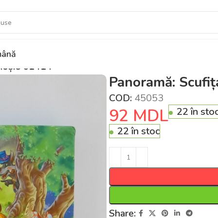
ână
 Roșie 61414
Panoramă: Scufiț
COD:
45053
92
MDL
22 în sto
22 în stoc
Share: