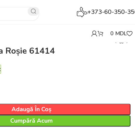
+373-60-350-35
0
MDL
a Roșie 61414
c
Adaugă În Coș
Cumpără Acum