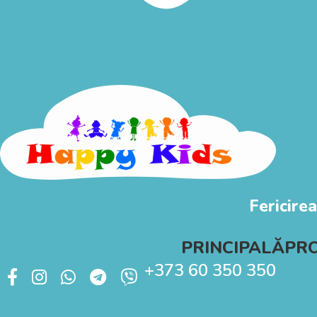
Fericirea
PRINCIPALĂ
PR
+373 60 350 350