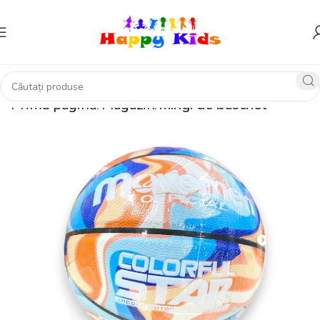
Prima pagină
Magazin
mingi de baschet