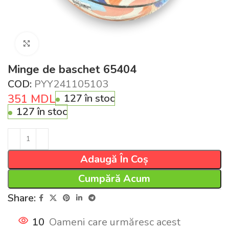
Click pentru a mări
Minge de baschet 65404
COD:
PYY241105103
351
MDL
127 în stoc
127 în stoc
Adaugă În Coș
Cumpără Acum
Share:
10
Oameni care urmăresc acest