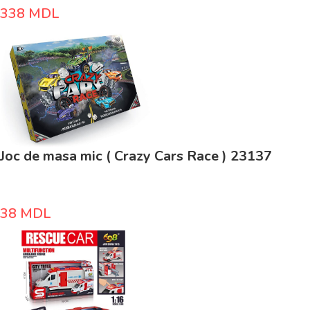
338
MDL
Joc de masa mic ( Crazy Cars Race ) 23137
38
MDL