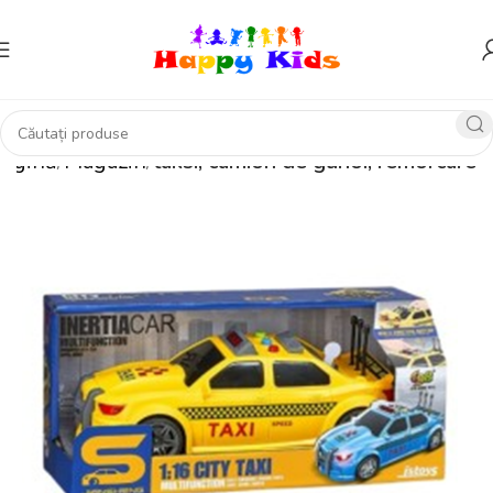
pagină
Magazin
taksi, camion de gunoi, remorcare