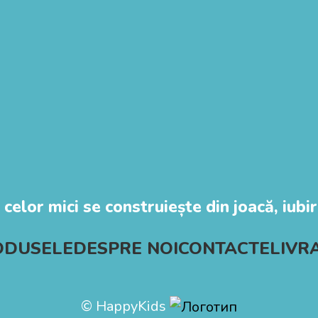
 celor mici se construiește din joacă, iubire
ODUSELE
DESPRE NOI
CONTACTE
LIVR
© HappyKids