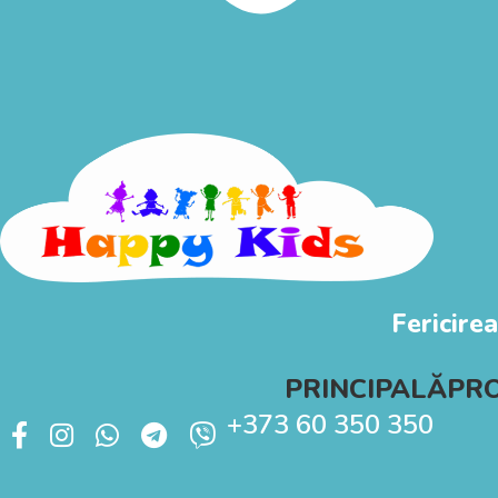
Fericirea
PRINCIPALĂ
PR
+373 60 350 350