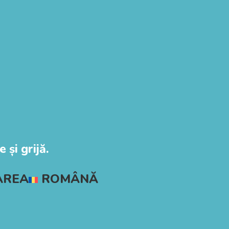
 și grijă.
AREA
ROMÂNĂ