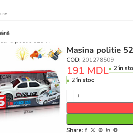
ână
asina politie 52344
Masina politie 5
COD:
201278509
191
MDL
2 în st
2 în stoc
Share: