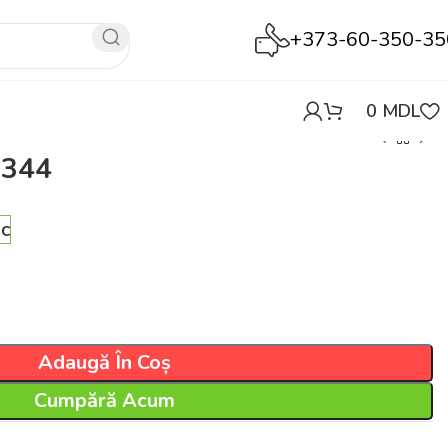
+373-60-350-35
0
MDL
2344
oc
Adaugă În Coș
Cumpără Acum