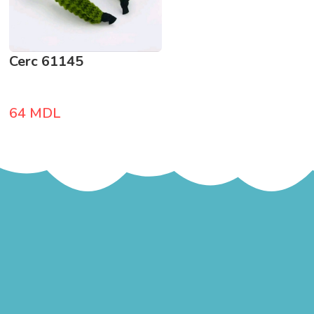
Cerc 61145
64
MDL