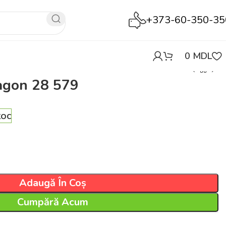
+373-60-350-35
0
MDL
vagon 28 579
toc
Adaugă În Coș
Cumpără Acum