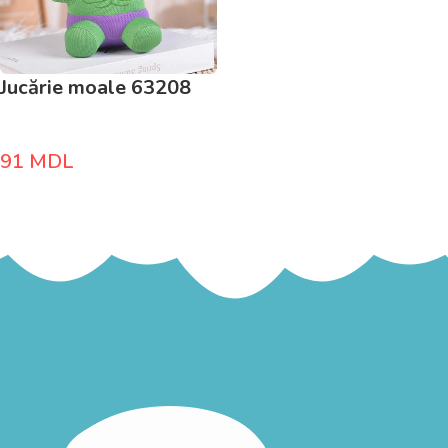
Jucărie moale 63208
91
MDL