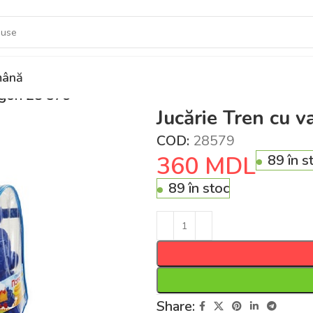
ână
vagon 28 579
Jucărie Tren cu 
COD:
28579
360
MDL
89 în s
89 în stoc
Share: