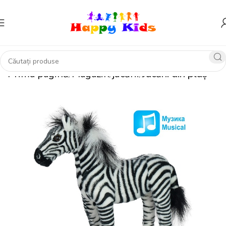
Prima pagină
Magazin
jucării
Jucării din pluș