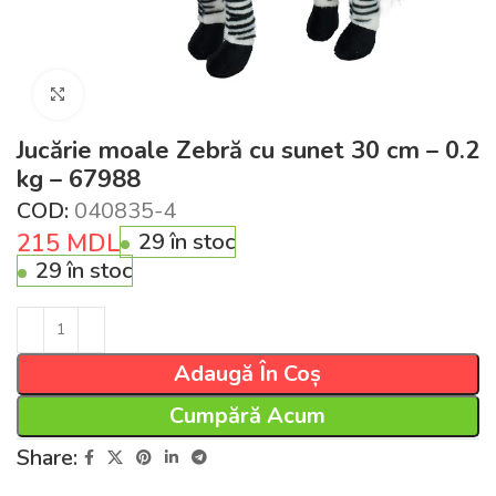
Click pentru a mări
Jucărie moale Zebră cu sunet 30 cm – 0.2
kg – 67988
COD:
040835-4
215
MDL
29 în stoc
29 în stoc
Adaugă În Coș
Cumpără Acum
Share: