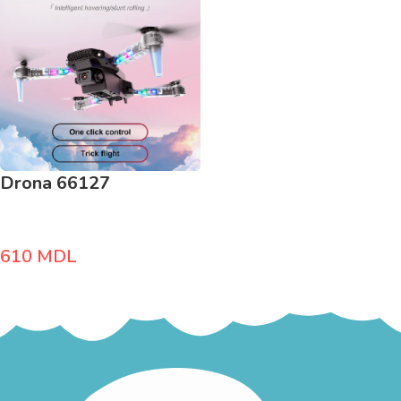
Drona 66127
610
MDL