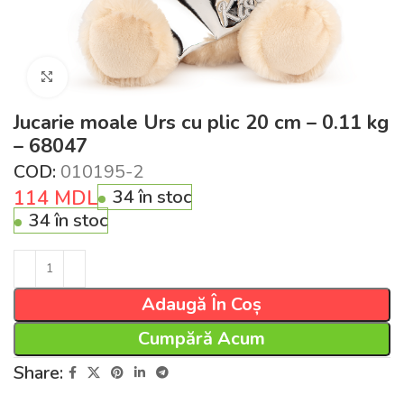
Click pentru a mări
Jucarie moale Urs cu plic 20 cm – 0.11 kg
– 68047
COD:
010195-2
114
MDL
34 în stoc
34 în stoc
Adaugă În Coș
Cumpără Acum
Share: