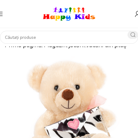
Prima pagină
Magazin
jucării
Jucării din pluș