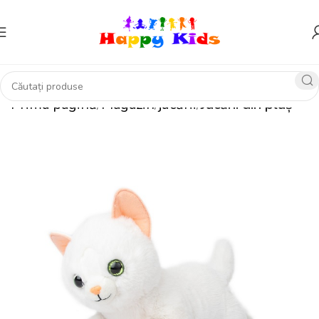
Prima pagină
Magazin
jucării
Jucării din pluș