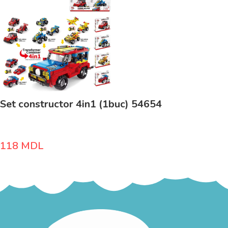
Set constructor 4in1 (1buc) 54654
118
MDL