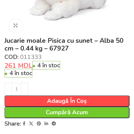
Click pentru a mări
Jucarie moale Pisica cu sunet – Alba 50
cm – 0.44 kg – 67927
COD:
011333
261
MDL
4 în stoc
4 în stoc
Adaugă În Coș
Cumpără Acum
Share: