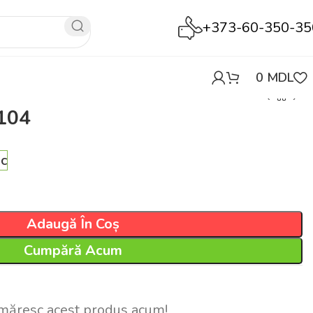
+373-60-350-35
0
MDL
7104
oc
Adaugă În Coș
Cumpără Acum
măresc acest produs acum!