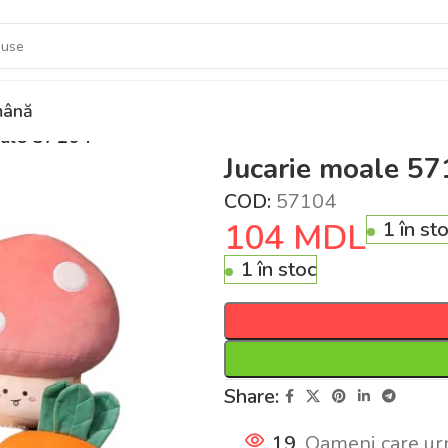
ână
oale 57104
Jucarie moale 5
COD:
57104
104
MDL
1 în st
1 în stoc
Share:
19
Oameni care ur