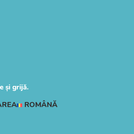
 și grijă.
AREA
ROMÂNĂ