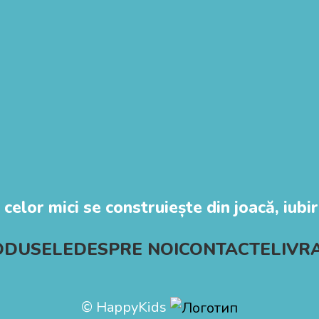
 celor mici se construiește din joacă, iubire
ODUSELE
DESPRE NOI
CONTACTE
LIVR
© HappyKids