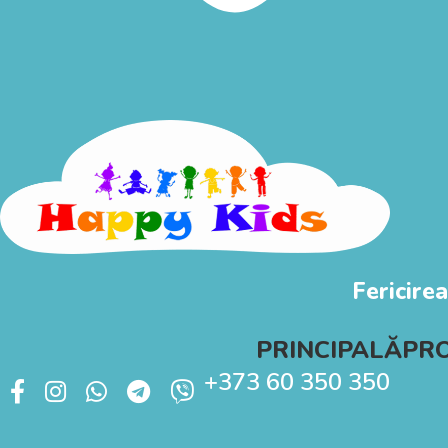
Fericirea
PRINCIPALĂ
PR
+373 60 350 350