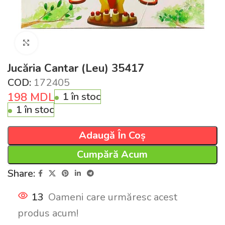
Click pentru a mări
Jucăria Cantar (Leu) 35417
COD:
172405
198
MDL
1 în stoc
1 în stoc
Adaugă În Coș
Cumpără Acum
Share:
13
Oameni care urmăresc acest
produs acum!