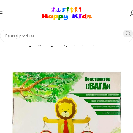
Prima pagină
Magazin
jucării
Jucării din lemn