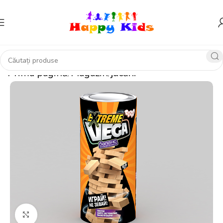
Prima pagină
Magazin
jucării
Click pentru a mări