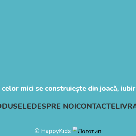
 celor mici se construiește din joacă, iubire
ODUSELE
DESPRE NOI
CONTACTE
LIVR
© HappyKids