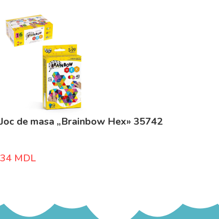
Joc de masa „Brainbow Нех» 35742
34
MDL