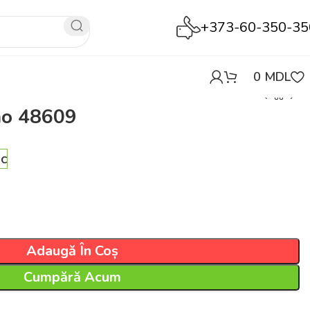
+373-60-350-35
0
MDL
mo 48609
oc
Adaugă În Coș
Cumpără Acum