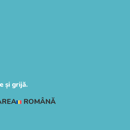
 și grijă.
AREA
ROMÂNĂ