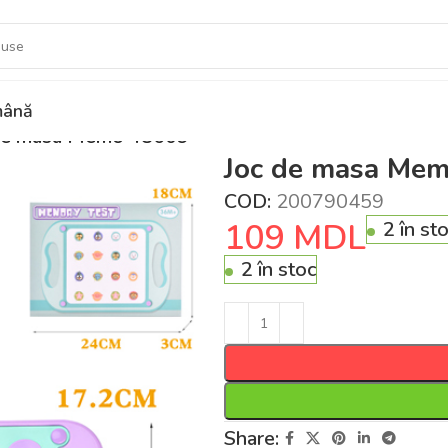
ână
de masa Memo 48609
Joc de masa Me
COD:
200790459
109
MDL
2 în st
2 în stoc
Share: