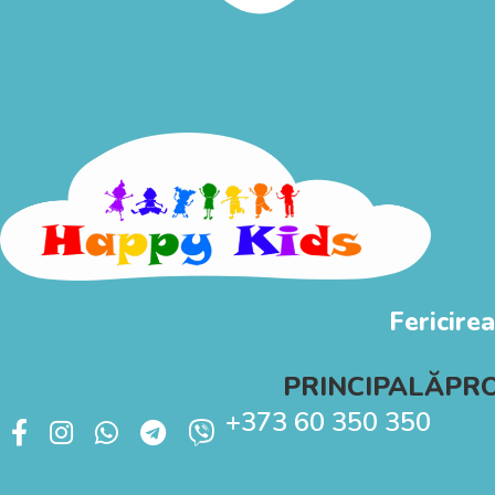
Fericirea
PRINCIPALĂ
PR
+373 60 350 350