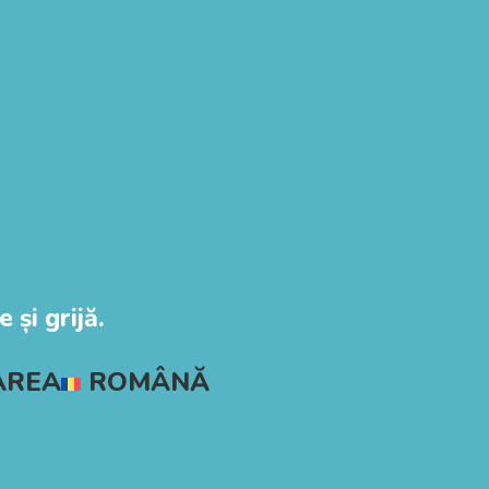
 și grijă.
AREA
ROMÂNĂ