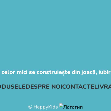
 celor mici se construiește din joacă, iubire
ODUSELE
DESPRE NOI
CONTACTE
LIVR
© HappyKids