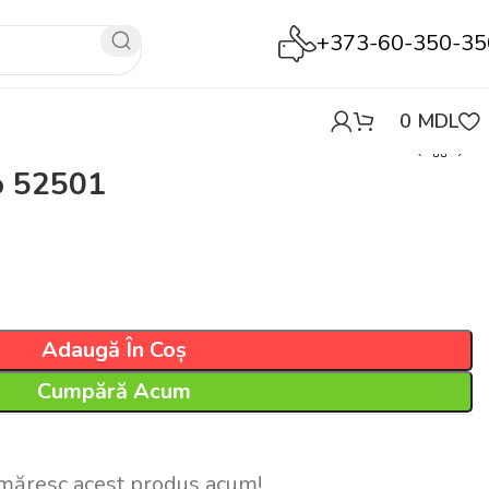
+373-60-350-35
0
MDL
o 52501
Adaugă În Coș
Cumpără Acum
măresc acest produs acum!