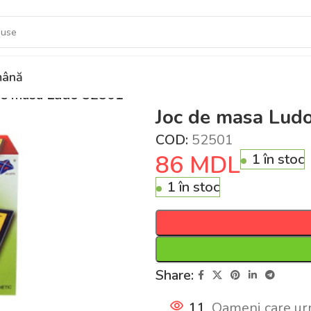
ână
de masa Ludo 52501
Joc de masa Lud
COD:
52501
86
MDL
1 în stoc
1 în stoc
Share:
11
Oameni care ur