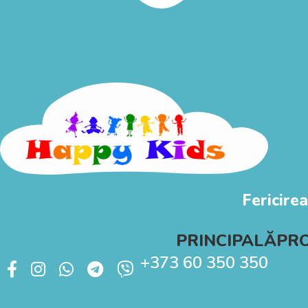
Fericirea
PRINCIPALĂ
PR
+373 60 350 350