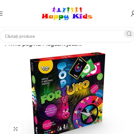
Prima pagină
Magazin
jucării
Click pentru a mări