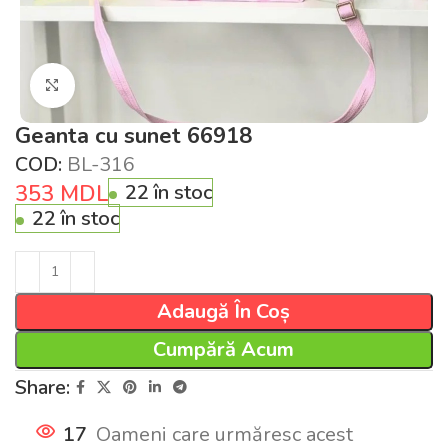
Click pentru a mări
Geanta cu sunet 66918
COD:
BL-316
353
MDL
22 în stoc
22 în stoc
Adaugă În Coș
Cumpără Acum
Share:
17
Oameni care urmăresc acest