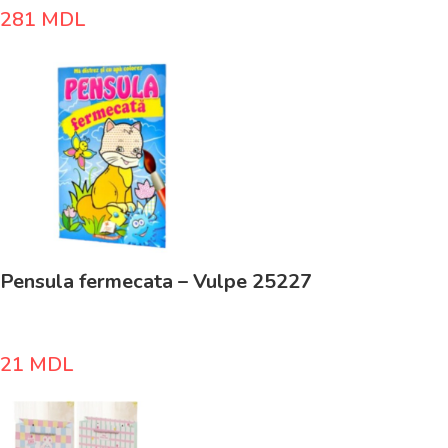
281
MDL
Pensula fermecata – Vulpe 25227
21
MDL