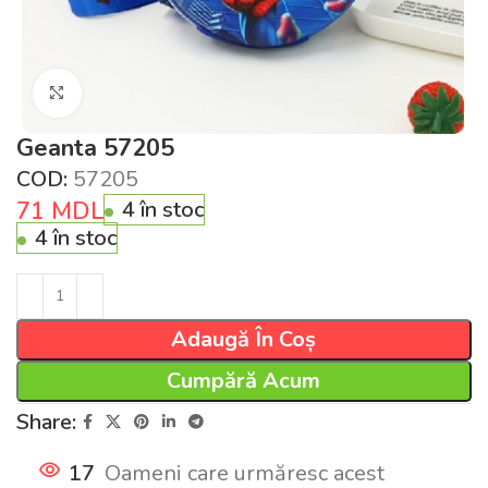
Click pentru a mări
Geanta 57205
COD:
57205
71
MDL
4 în stoc
4 în stoc
Adaugă În Coș
Cumpără Acum
Share:
17
Oameni care urmăresc acest