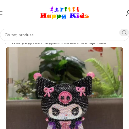
Prima pagină
Magazin
Jucării de tip fals