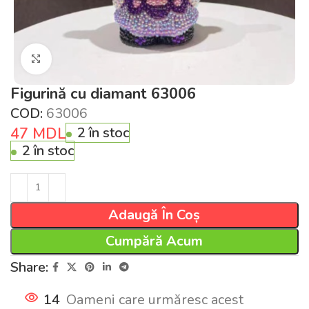
Click pentru a mări
Figurină cu diamant 63006
COD:
63006
47
MDL
2 în stoc
2 în stoc
Adaugă În Coș
Cumpără Acum
Share:
14
Oameni care urmăresc acest