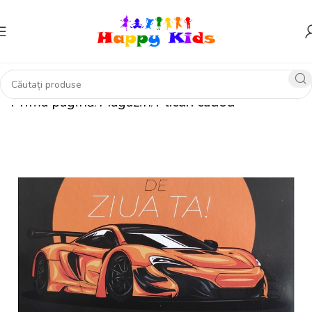
Prima pagină
Magazin
Plicuri cadou