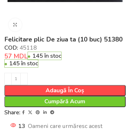
Click pentru a mări
Felicitare plic De ziua ta (10 buc) 51380
COD:
45118
57
MDL
145 în stoc
145 în stoc
Adaugă În Coș
Cumpără Acum
Share:
13
Oameni care urmăresc acest