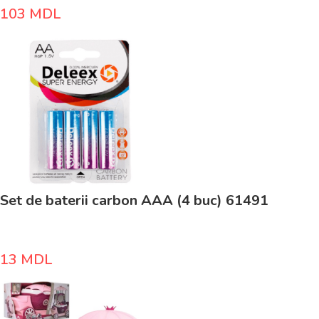
103
MDL
Set de baterii carbon AAA (4 buc) 61491
13
MDL