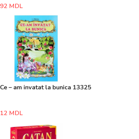
92
MDL
Ce – am invatat la bunica 13325
12
MDL