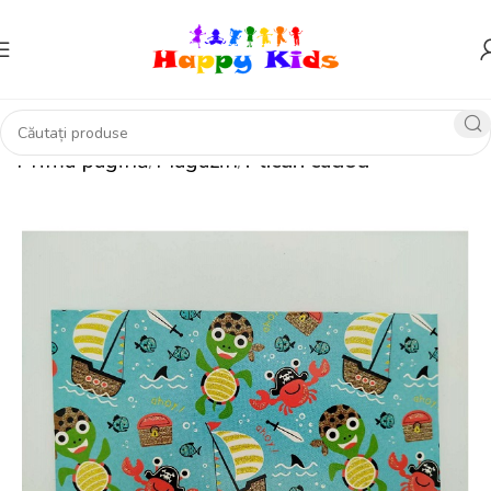
Prima pagină
Magazin
Plicuri cadou