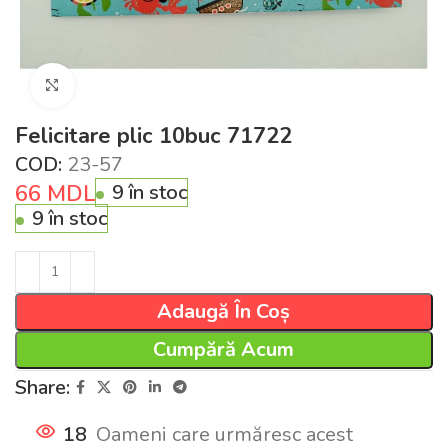
Click pentru a mări
Felicitare plic 10buc 71722
COD:
23-57
66
MDL
9 în stoc
9 în stoc
Adaugă În Coș
Cumpără Acum
Share:
18
Oameni care urmăresc acest